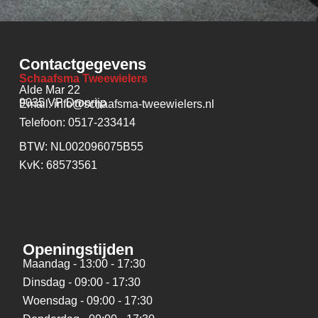
Contactgegevens
Schaafsma Tweewielers
Alde Mar 22
9035 VP Dronrijp
Email: info@schaafsma-tweewielers.nl
Telefoon: 0517-233414
BTW: NL002096075B55
KvK: 68573561
Openingstijden
Maandag - 13:00 - 17:30
Dinsdag - 09:00 - 17:30
Woensdag - 09:00 - 17:30