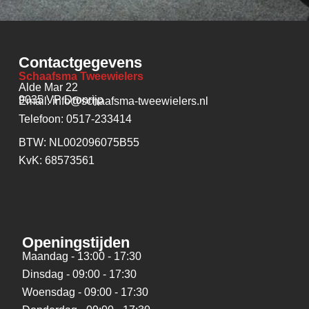
Contactgegevens
Schaafsma Tweewielers
Alde Mar 22
9035 VP Dronrijp
Email: info@schaafsma-tweewielers.nl
Telefoon: 0517-233414
BTW: NL002096075B55
KvK: 68573561
Openingstijden
Maandag - 13:00 - 17:30
Dinsdag - 09:00 - 17:30
Woensdag - 09:00 - 17:30