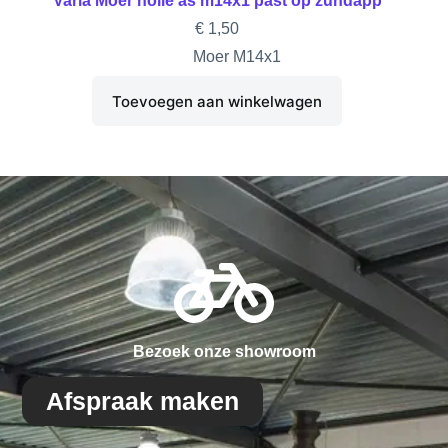
Varia Moer holle as m14x1 past op zundapp
€
1,50
Moer M14x1
Toevoegen aan winkelwagen
Bezoek onze showroom
Afspraak maken