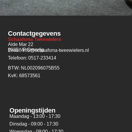
Contactgegevens
Schaafsma Tweewielers
Alde Mar 22
9035 VP Dronrijp
Email: info@schaafsma-tweewielers.nl
Telefoon: 0517-233414
BTW: NL002096075B55
KvK: 68573561
Openingstijden
Maandag - 13:00 - 17:30
Dinsdag - 09:00 - 17:30
Woensdag - 09:00 - 17:30