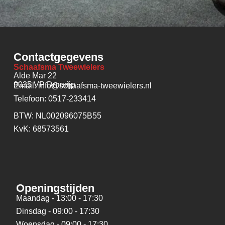
Contactgegevens
Schaafsma Tweewielers
Alde Mar 22
9035 VP Dronrijp
Email: info@schaafsma-tweewielers.nl
Telefoon: 0517-233414
BTW: NL002096075B55
KvK: 68573561
Openingstijden
Maandag - 13:00 - 17:30
Dinsdag - 09:00 - 17:30
Woensdag - 09:00 - 17:30