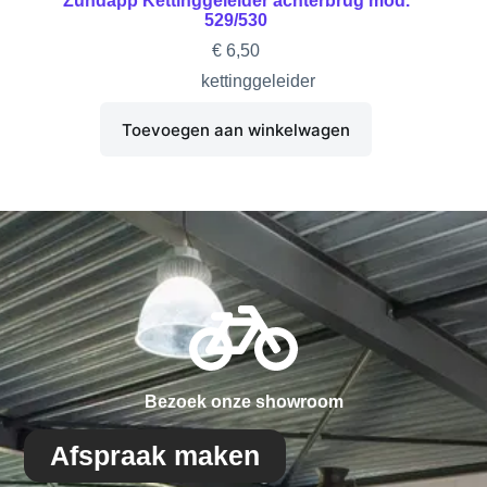
Zundapp Kettinggeleider achterbrug mod.
529/530
€
6,50
kettinggeleider
Toevoegen aan winkelwagen
Bezoek onze showroom
Afspraak maken