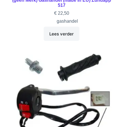
(geen Merk) Gashandel (made in EU) Zundapp
517
€
22,50
gashandel
Lees verder