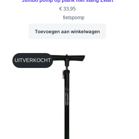
Jumbo pomp op plank met slang Zwart
€
33,95
fietspomp
Toevoegen aan winkelwagen
UITVERKOCHT