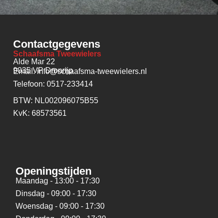
Contactgegevens
Schaafsma Tweewielers
Alde Mar 22
9035 VP Dronrijp
Email: info@schaafsma-tweewielers.nl
Telefoon: 0517-233414
BTW: NL002096075B55
KvK: 68573561
Openingstijden
Maandag - 13:00 - 17:30
Dinsdag - 09:00 - 17:30
Woensdag - 09:00 - 17:30