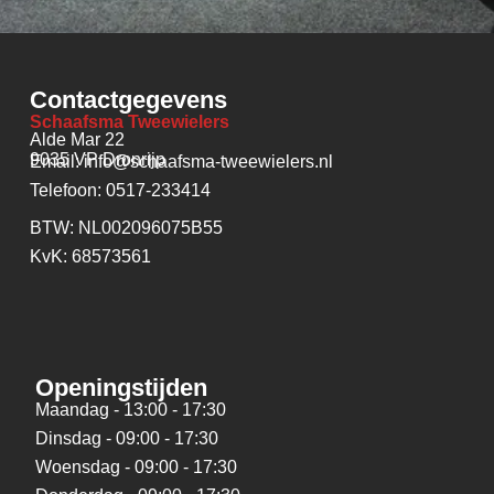
Contactgegevens
Schaafsma Tweewielers
Alde Mar 22
9035 VP Dronrijp
Email: info@schaafsma-tweewielers.nl
Telefoon: 0517-233414
BTW: NL002096075B55
KvK: 68573561
Openingstijden
Maandag - 13:00 - 17:30
Dinsdag - 09:00 - 17:30
Woensdag - 09:00 - 17:30