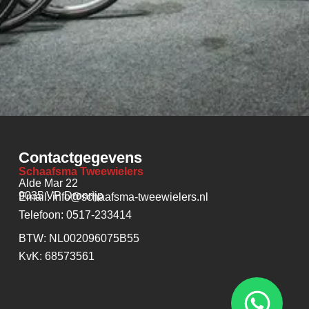
Contactgegevens
Schaafsma Tweewielers
Alde Mar 22
9035 VP Dronrijp
Email: info@schaafsma-tweewielers.nl
Telefoon: 0517-233414
BTW: NL002096075B55
KvK: 68573561