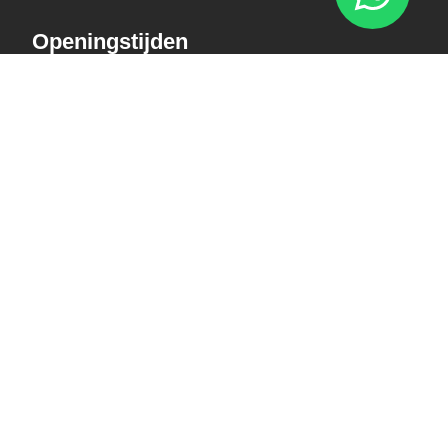
Openingstijden
Maandag - 13:00 - 17:30
Dinsdag - 09:00 - 17:30
Woensdag - 09:00 - 17:30
Donderdag - 09:00 - 17:30
Vrijdag - 09:00 - 17:30
Zaterdag - 09:00 - 16:00
Zondag - Gesloten
Nieuwsbrief
Blijf op de hoogte over ons bedrijf, leuke
aanbiedingen en belangrijke updates. We beloven dat
we onze nieuwsbrief niet te vaak sturen. Uitschrijven
kan op ieder moment.