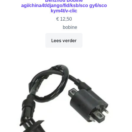
Benzhou Bobine
agi/china4t/django/fid/ksb/sco gy6/sco
kym4t/v-clic
€
12,50
bobine
Lees verder