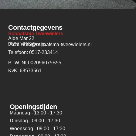
Contactgegevens
Schaafsma Tweewielers
Alde Mar 22
9035 VP Dronrijp
Email: info@schaafsma-tweewielers.nl
Telefoon: 0517-233414
BTW: NL002096075B55
KvK: 68573561
Openingstijden
Maandag - 13:00 - 17:30
Dinsdag - 09:00 - 17:30
Woensdag - 09:00 - 17:30