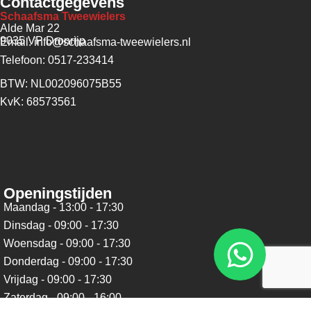
Contactgegevens
Schaafsma Tweewielers
Alde Mar 22
9035 VP Dronrijp
Email: info@schaafsma-tweewielers.nl
Telefoon: 0517-233414
BTW: NL002096075B55
KvK: 68573561
Openingstijden
Maandag - 13:00 - 17:30
Dinsdag - 09:00 - 17:30
Woensdag - 09:00 - 17:30
Donderdag - 09:00 - 17:30
Vrijdag - 09:00 - 17:30
Zaterdag - 09:00 - 16:00