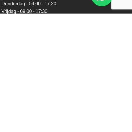
Donderdag - 09:00 - 17:30
Vrijdag - 09:00 - 17:30
Zaterdag - 09:00 - 16:00
Zondag - Gesloten
Nieuwsbrief
Blijf op de hoogte over ons bedrijf, leuke aanbiedingen en
belangrijke updates. We beloven dat we onze nieuwsbrief
niet te vaak sturen. Uitschrijven kan op ieder moment.
Verstuur
Social Media