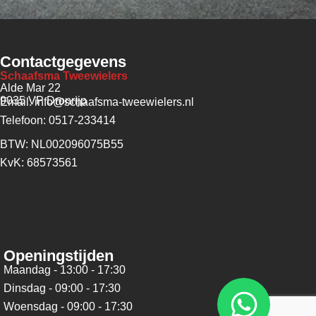
Contactgegevens
Schaafsma Tweewielers
Alde Mar 22
9035 VP Dronrijp
Email: info@schaafsma-tweewielers.nl
Telefoon: 0517-233414
BTW: NL002096075B55
KvK: 68573561
Openingstijden
Maandag - 13:00 - 17:30
Dinsdag - 09:00 - 17:30
Woensdag - 09:00 - 17:30