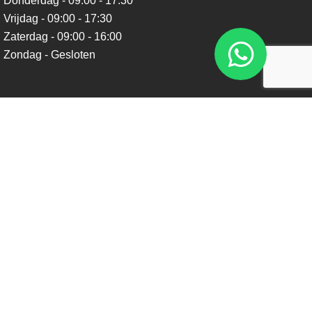
Donderdag - 09:00 - 17:30
Vrijdag - 09:00 - 17:30
Zaterdag - 09:00 - 16:00
Zondag - Gesloten
Nieuwsbrief
Blijf op de hoogte over ons bedrijf, leuke aanbiedingen en
belangrijke updates. We beloven dat we onze nieuwsbrief
niet te vaak sturen. Uitschrijven kan op ieder moment.
Verstuur
Social Media