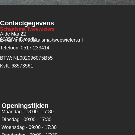
Contactgegevens
Schaafsma Tweewielers
Alde Mar 22
9035 VP Dronrijp
Email: info@schaafsma-tweewielers.nl
Telefoon: 0517-233414
BTW: NL002096075B55
KvK: 68573561
Openingstijden
Maandag - 13:00 - 17:30
Dinsdag - 09:00 - 17:30
Woensdag - 09:00 - 17:30