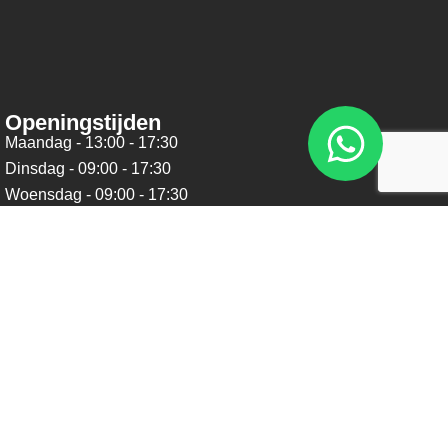
Openingstijden
Maandag - 13:00 - 17:30
Dinsdag - 09:00 - 17:30
Woensdag - 09:00 - 17:30
Donderdag - 09:00 - 17:30
Vrijdag - 09:00 - 17:30
Zaterdag - 09:00 - 16:00
Zondag - Gesloten
Nieuwsbrief
Blijf op de hoogte over ons bedrijf, leuke aanbiedingen en
belangrijke updates. We beloven dat we onze nieuwsbrief
niet te vaak sturen. Uitschrijven kan op ieder moment.