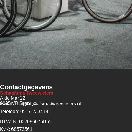
Contactgegevens
Schaafsma Tweewielers
Alde Mar 22
9035 VP Dronrijp
Email: info@schaafsma-tweewielers.nl
Telefoon: 0517-233414
BTW: NL002096075B55
KvK: 68573561