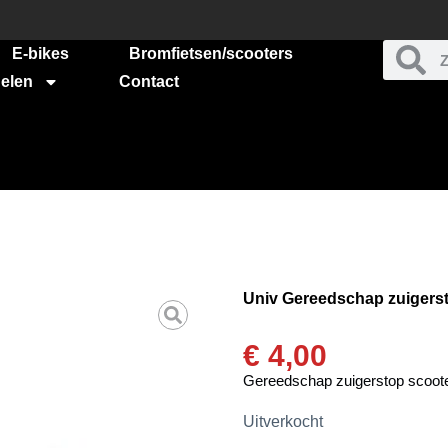
E-bikes
Bromfietsen/scooters
elen
Contact
Univ Gereedschap zuigers
€
4,00
Gereedschap zuigerstop scoot
Uitverkocht