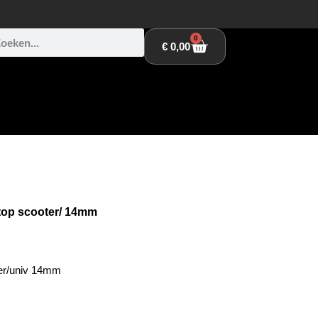
0
€
0,00
top scooter/ 14mm
er/univ 14mm