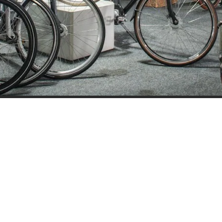
ijden
Nieuwsbrief
0 - 17:30
Blijf op de hoogte over ons bedr
0 - 17:30
aanbiedingen en belangrijke 
00 - 17:30
beloven dat we onze nieuwsbrie
:00 - 17:30
sturen. Uitschrijven kan op ie
 - 17:30
0 - 16:00
oten