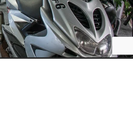
Social Media
ijf, leuke
updates. We
f niet te vaak
der moment.