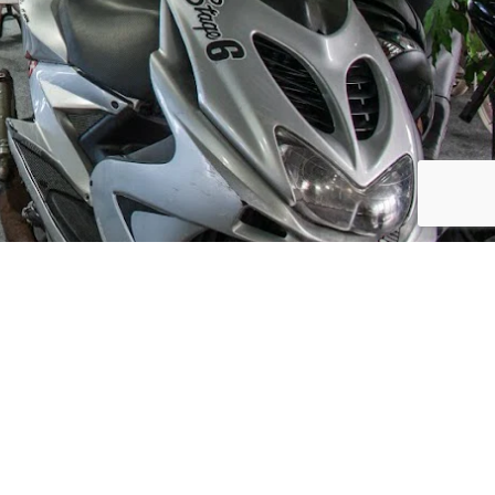
Social Media
ijf, leuke
updates. We
f niet te vaak
der moment.