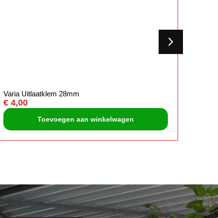
Varia Uitlaatklem 28mm
Kreid
€
4,00
€
11,
Toevoegen aan winkelwagen