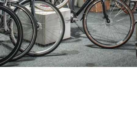
ijden
Nieuwsbrief
0 - 17:30
Blijf op de hoogte over ons bedr
0 - 17:30
aanbiedingen en belangrijke 
00 - 17:30
beloven dat we onze nieuwsbrie
:00 - 17:30
sturen. Uitschrijven kan op ie
 - 17:30
0 - 16:00
oten