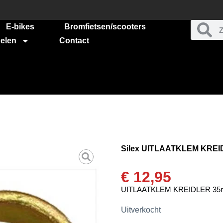
E-bikes
Bromfietsen/scooters
elen
Contact
Silex UITLAATKLEM KRE
€
12,95
UITLAATKLEM KREIDLER 3
Uitverkocht