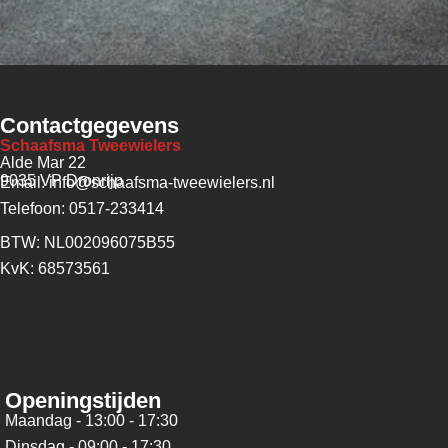
Contactgegevens
Schaafsma Tweewielers
Alde Mar 22
9035 VP Dronrijp
Email: info@schaafsma-tweewielers.nl
Telefoon: 0517-233414
BTW: NL002096075B55
KvK: 68573561
Openingstijden
Maandag - 13:00 - 17:30
Dinsdag - 09:00 - 17:30