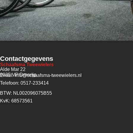
Contactgegevens
Schaafsma Tweewielers
Alde Mar 22
9035 VP Dronrijp
Email: info@schaafsma-tweewielers.nl
Telefoon: 0517-233414
BTW: NL002096075B55
KvK: 68573561