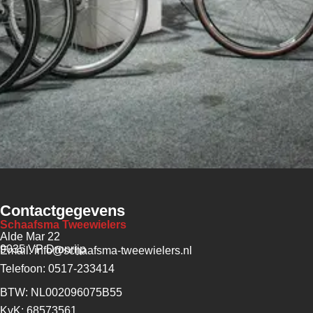
Contactgegevens
Schaafsma Tweewielers
Alde Mar 22
9035 VP Dronrijp
Email: info@schaafsma-tweewielers.nl
Telefoon: 0517-233414
BTW: NL002096075B55
KvK: 68573561