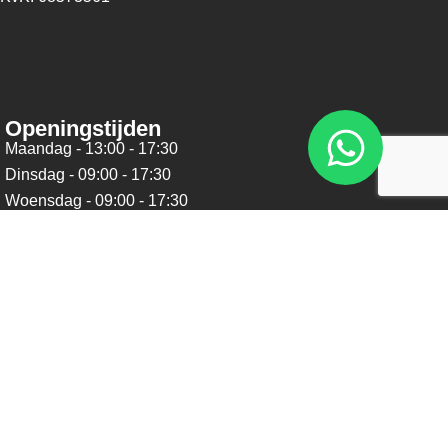
Openingstijden
Maandag - 13:00 - 17:30
Dinsdag - 09:00 - 17:30
Woensdag - 09:00 - 17:30
Donderdag - 09:00 - 17:30
Vrijdag - 09:00 - 17:30
Zaterdag - 09:00 - 16:00
Zondag - Gesloten
Nieuwsbrief
Blijf op de hoogte over ons bedrijf, leuke aanbiedingen en
belangrijke updates. We beloven dat we onze nieuwsbrief