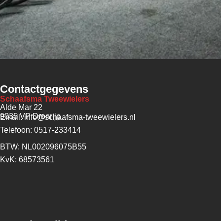
Contactgegevens
Schaafsma Tweewielers
Alde Mar 22
9035 VP Dronrijp
Email: info@schaafsma-tweewielers.nl
Telefoon: 0517-233414
BTW: NL002096075B55
KvK: 68573561