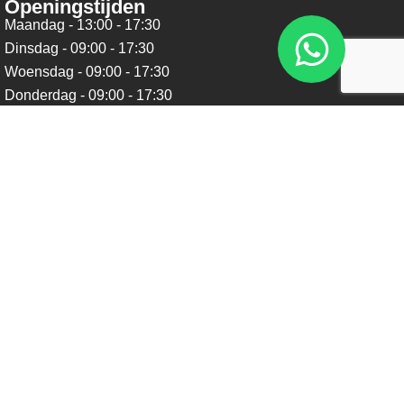
Openingstijden
Maandag - 13:00 - 17:30
Dinsdag - 09:00 - 17:30
Woensdag - 09:00 - 17:30
Donderdag - 09:00 - 17:30
Vrijdag - 09:00 - 17:30
Zaterdag - 09:00 - 16:00
Zondag - Gesloten
Nieuwsbrief
Blijf op de hoogte over ons bedrijf, leuke aanbiedingen en
belangrijke updates. We beloven dat we onze nieuwsbrief
niet te vaak sturen. Uitschrijven kan op ieder moment.