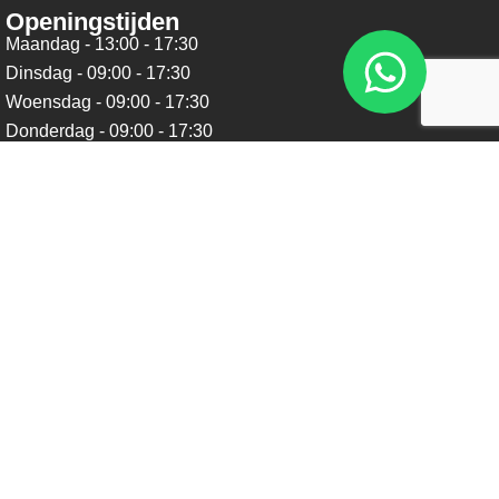
Openingstijden
Maandag - 13:00 - 17:30
Dinsdag - 09:00 - 17:30
Woensdag - 09:00 - 17:30
Donderdag - 09:00 - 17:30
Vrijdag - 09:00 - 17:30
Zaterdag - 09:00 - 16:00
Zondag - Gesloten
Nieuwsbrief
Blijf op de hoogte over ons bedrijf, leuke aanbiedingen en
belangrijke updates. We beloven dat we onze nieuwsbrief
niet te vaak sturen. Uitschrijven kan op ieder moment.