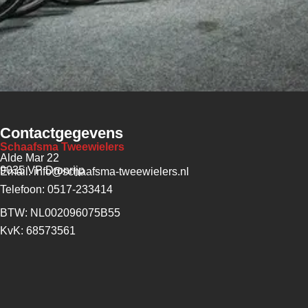
Contactgegevens
Schaafsma Tweewielers
Alde Mar 22
9035 VP Dronrijp
Email: info@schaafsma-tweewielers.nl
Telefoon: 0517-233414
BTW: NL002096075B55
KvK: 68573561