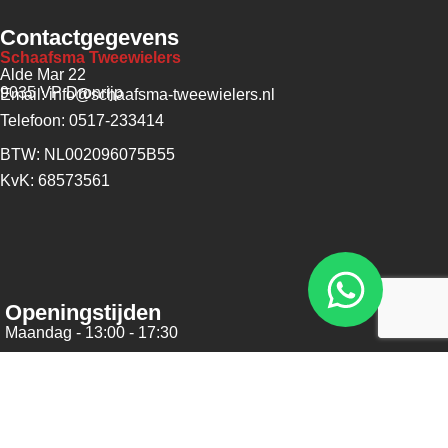
Contactgegevens
Schaafsma Tweewielers
Alde Mar 22
9035 VP Dronrijp
Email: info@schaafsma-tweewielers.nl
Telefoon: 0517-233414
BTW: NL002096075B55
KvK: 68573561
Openingstijden
Maandag - 13:00 - 17:30
Dinsdag - 09:00 - 17:30
Woensdag - 09:00 - 17:30
Donderdag - 09:00 - 17:30
Vrijdag - 09:00 - 17:30