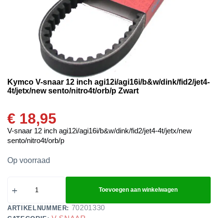
Kymco V-snaar 12 inch agi12i/agi16i/b&w/dink/fid2/jet4-
4t/jetx/new sento/nitro4t/orb/p Zwart
€
18,95
V-snaar 12 inch agi12i/agi16i/b&w/dink/fid2/jet4-4t/jetx/new
sento/nitro4t/orb/p
Op voorraad
Toevoegen aan winkelwagen
70201330
ARTIKELNUMMER: