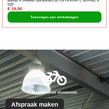
Bando V-SNAAR 18x30x669 (KY/GY6-KORT) S09-002 V-
020
€
19,90
Toevoegen aan winkelwagen
Bezoek onze showroom
Afspraak maken