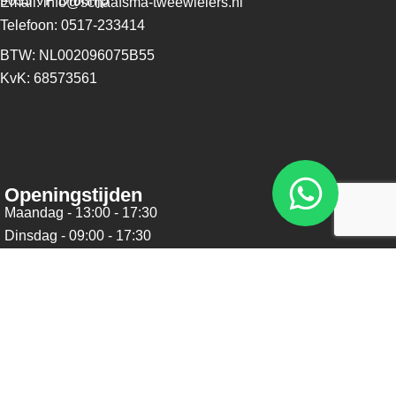
9035 VP Dronrijp
Email: info@schaafsma-tweewielers.nl
Telefoon: 0517-233414
BTW: NL002096075B55
KvK: 68573561
Openingstijden
Maandag - 13:00 - 17:30
Dinsdag - 09:00 - 17:30
Woensdag - 09:00 - 17:30
Donderdag - 09:00 - 17:30
Vrijdag - 09:00 - 17:30
Zaterdag - 09:00 - 16:00
Zondag - Gesloten