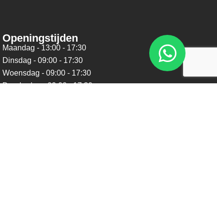
Openingstijden
Maandag - 13:00 - 17:30
Dinsdag - 09:00 - 17:30
Woensdag - 09:00 - 17:30
Donderdag - 09:00 - 17:30
Vrijdag - 09:00 - 17:30
Zaterdag - 09:00 - 16:00
Zondag - Gesloten
Nieuwsbrief
Blijf op de hoogte over ons bedrijf, leuke aanbiedingen en
belangrijke updates. We beloven dat we onze nieuwsbrief
niet te vaak sturen. Uitschrijven kan op ieder moment.