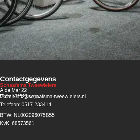
Contactgegevens
Schaafsma Tweewielers
Alde Mar 22
9035 VP Dronrijp
Email: info@schaafsma-tweewielers.nl
Telefoon: 0517-233414
BTW: NL002096075B55
KvK: 68573561