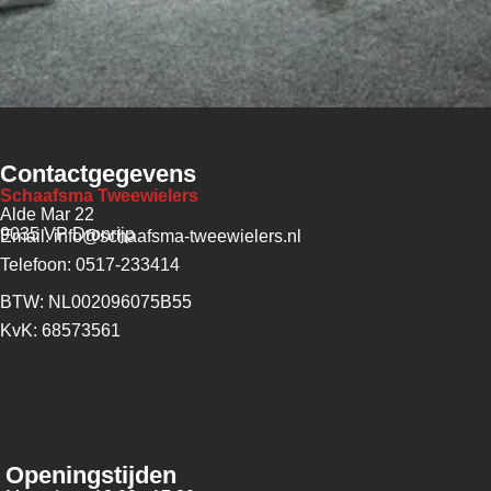
Contactgegevens
Schaafsma Tweewielers
Alde Mar 22
9035 VP Dronrijp
Email: info@schaafsma-tweewielers.nl
Telefoon: 0517-233414
BTW: NL002096075B55
KvK: 68573561
Openingstijden