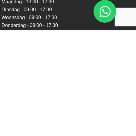
Maandag - 13:00 - 17:30
Dinsdag - 09:00 - 17:30
Woensdag - 09:00 - 17:30
Donderdag - 09:00 - 17:30
Vrijdag - 09:00 - 17:30
Zaterdag - 09:00 - 16:00
Zondag - Gesloten
Nieuwsbrief
Blijf op de hoogte over ons bedrijf, leuke aanbiedingen en
belangrijke updates. We beloven dat we onze nieuwsbrief
niet te vaak sturen. Uitschrijven kan op ieder moment.
Verstuur