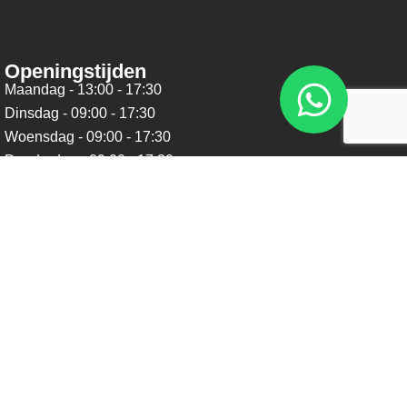
Openingstijden
Maandag - 13:00 - 17:30
Dinsdag - 09:00 - 17:30
Woensdag - 09:00 - 17:30
Donderdag - 09:00 - 17:30
Vrijdag - 09:00 - 17:30
Zaterdag - 09:00 - 16:00
Zondag - Gesloten
Nieuwsbrief
Blijf op de hoogte over ons bedrijf, leuke aanbiedingen en
belangrijke updates. We beloven dat we onze nieuwsbrief
niet te vaak sturen. Uitschrijven kan op ieder moment.