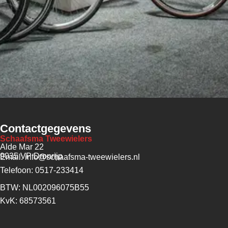
Contactgegevens
Schaafsma Tweewielers
Alde Mar 22
9035 VP Dronrijp
Email: info@schaafsma-tweewielers.nl
Telefoon: 0517-233414
BTW: NL002096075B55
KvK: 68573561