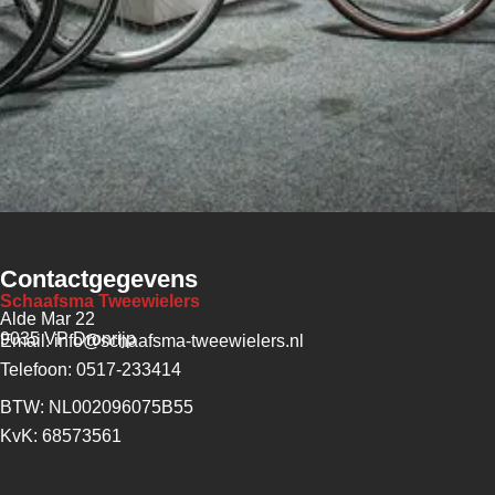
Contactgegevens
Schaafsma Tweewielers
Alde Mar 22
9035 VP Dronrijp
Email: info@schaafsma-tweewielers.nl
Telefoon: 0517-233414
BTW: NL002096075B55
KvK: 68573561