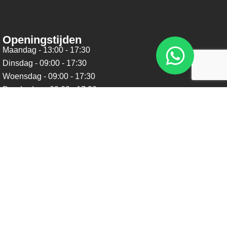
Openingstijden
Maandag - 13:00 - 17:30
Dinsdag - 09:00 - 17:30
Woensdag - 09:00 - 17:30
Donderdag - 09:00 - 17:30
Vrijdag - 09:00 - 17:30
Zaterdag - 09:00 - 16:00
Zondag - Gesloten
Nieuwsbrief
Blijf op de hoogte over ons bedrijf, leuke aanbiedingen en
belangrijke updates. We beloven dat we onze nieuwsbrief
niet te vaak sturen. Uitschrijven kan op ieder moment.