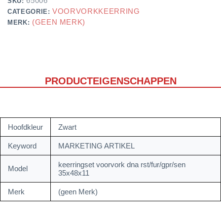
65006
SKU:
VOORVORKKEERRING
CATEGORIE:
(GEEN MERK)
MERK:
PRODUCTEIGENSCHAPPEN
Hoofdkleur
Zwart
Keyword
MARKETING ARTIKEL
keerringset voorvork dna rst/fur/gpr/sen
Model
35x48x11
Merk
(geen Merk)