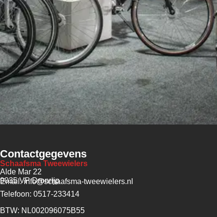
Contactgegevens
Schaafsma Tweewielers
Alde Mar 22
9035 VP Dronrijp
Email: info@schaafsma-tweewielers.nl
Telefoon: 0517-233414
BTW: NL002096075B55