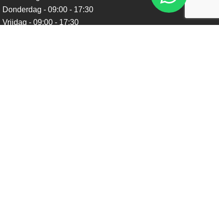
Donderdag - 09:00 - 17:30
Vrijdag - 09:00 - 17:30
Zaterdag - 09:00 - 16:00
Zondag - Gesloten
Nieuwsbrief
Blijf op de hoogte over ons bedrijf, leuke aanbiedingen en
belangrijke updates. We beloven dat we onze nieuwsbrief
niet te vaak sturen. Uitschrijven kan op ieder moment.
Verstuur
Social Media