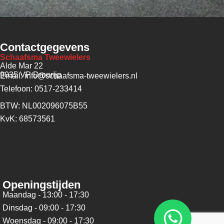
Contactgegevens
Schaafsma Tweewielers
Alde Mar 22
9035 VP Dronrijp
Email: info@schaafsma-tweewielers.nl
Telefoon: 0517-233414
BTW: NL002096075B55
KvK: 68573561
Openingstijden
Maandag - 13:00 - 17:30
Dinsdag - 09:00 - 17:30
Woensdag - 09:00 - 17:30