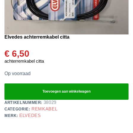
Elvedes achterremkabel citta
€
6,50
achterremkabel citta
Op voorraad
Toevoegen aan winkelwagen
38029
ARTIKELNUMMER:
REMKABEL
CATEGORIE:
ELVEDES
MERK: