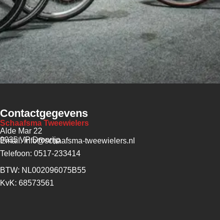
Contactgegevens
Schaafsma Tweewielers
Alde Mar 22
9035 VP Dronrijp
Email: info@schaafsma-tweewielers.nl
Telefoon: 0517-233414
BTW: NL002096075B55
KvK: 68573561