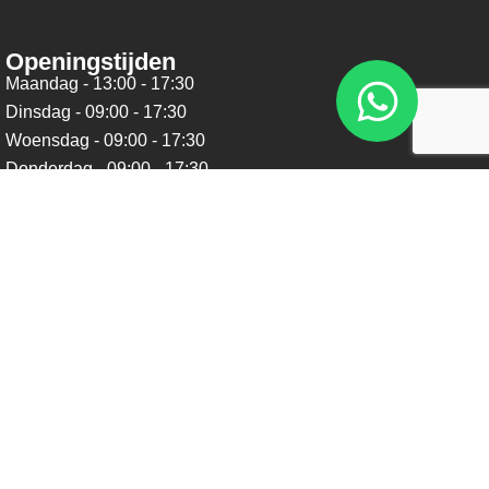
Openingstijden
Maandag - 13:00 - 17:30
Dinsdag - 09:00 - 17:30
Woensdag - 09:00 - 17:30
Donderdag - 09:00 - 17:30
Vrijdag - 09:00 - 17:30
Zaterdag - 09:00 - 16:00
Zondag - Gesloten
Nieuwsbrief
Blijf op de hoogte over ons bedrijf, leuke aanbiedingen en
belangrijke updates. We beloven dat we onze nieuwsbrief
niet te vaak sturen. Uitschrijven kan op ieder moment.