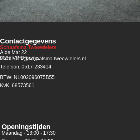
Contactgegevens
Schaafsma Tweewielers
Alde Mar 22
9035 VP Dronrijp
Email: info@schaafsma-tweewielers.nl
Telefoon: 0517-233414
BTW: NL002096075B55
KvK: 68573561
Openingstijden
Maandag - 13:00 - 17:30