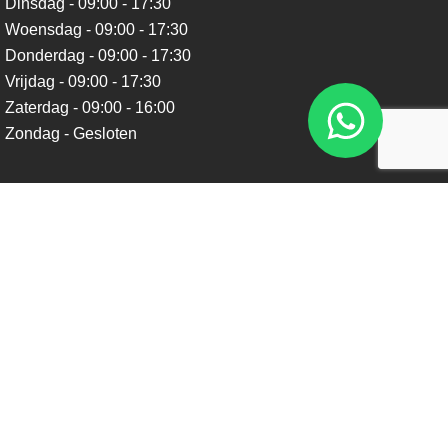
Dinsdag - 09:00 - 17:30
Woensdag - 09:00 - 17:30
Donderdag - 09:00 - 17:30
Vrijdag - 09:00 - 17:30
Zaterdag - 09:00 - 16:00
Zondag - Gesloten
Nieuwsbrief
Blijf op de hoogte over ons bedrijf, leuke aanbiedingen en
belangrijke updates. We beloven dat we onze nieuwsbrief
niet te vaak sturen. Uitschrijven kan op ieder moment.
Verstuur