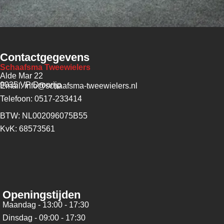
Contactgegevens
Schaafsma Tweewielers
Alde Mar 22
9035 VP Dronrijp
Email: info@schaafsma-tweewielers.nl
Telefoon: 0517-233414
BTW: NL002096075B55
KvK: 68573561
Openingstijden
Maandag - 13:00 - 17:30
Dinsdag - 09:00 - 17:30