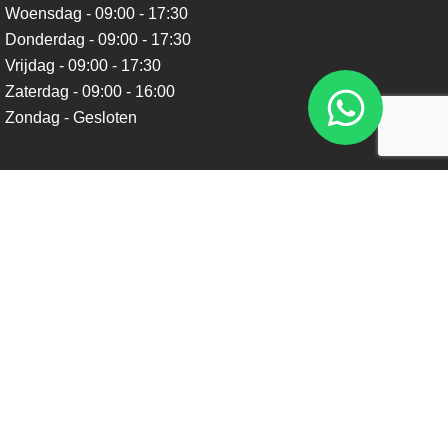
Woensdag - 09:00 - 17:30
Donderdag - 09:00 - 17:30
Vrijdag - 09:00 - 17:30
Zaterdag - 09:00 - 16:00
Zondag - Gesloten
Nieuwsbrief
Blijf op de hoogte over ons bedrijf, leuke aanbiedingen en
belangrijke updates. We beloven dat we onze nieuwsbrief
niet te vaak sturen. Uitschrijven kan op ieder moment.
Verstuur