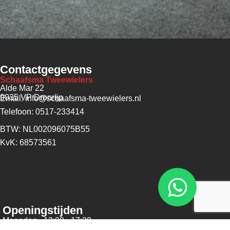
Contactgegevens
Schaafsma Tweewielers
Alde Mar 22
9035 VP Dronrijp
Email: info@schaafsma-tweewielers.nl
Telefoon: 0517-233414
BTW: NL002096075B55
KvK: 68573561
Openingstijden
Maandag - 13:00 - 17:30