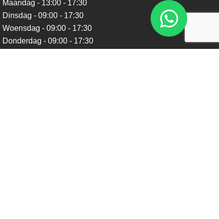
Maandag - 13:00 - 17:30
Dinsdag - 09:00 - 17:30
Woensdag - 09:00 - 17:30
Donderdag - 09:00 - 17:30
Vrijdag - 09:00 - 17:30
Zaterdag - 09:00 - 16:00
Zondag - Gesloten
Nieuwsbrief
Blijf op de hoogte over ons bedrijf, leuke aanbiedingen en
belangrijke updates. We beloven dat we onze nieuwsbrief
niet te vaak sturen. Uitschrijven kan op ieder moment.
Verstuur