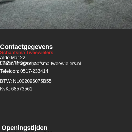
Contactgegevens
Schaafsma Tweewielers
Alde Mar 22
9035 VP Dronrijp
Email: info@schaafsma-tweewielers.nl
Telefoon: 0517-233414
BTW: NL002096075B55
KvK: 68573561
Openingstijden